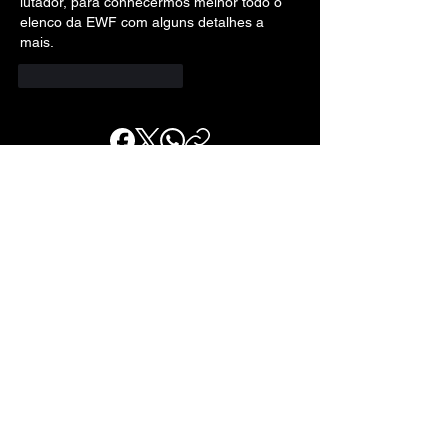
lutador, para conhecermos melhor todo o 
elenco da EWF com alguns detalhes a 
mais.
Curtir
Responder