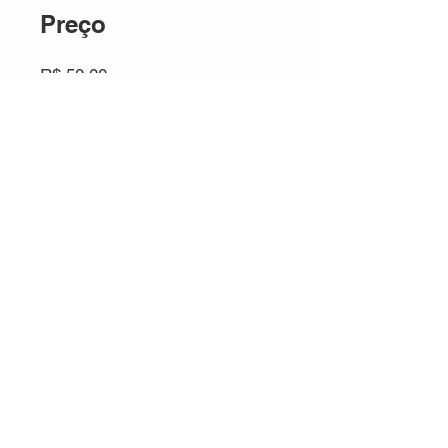
Preço
R$ 50,00
Instrutores
Marty Scurll
Compartilhar