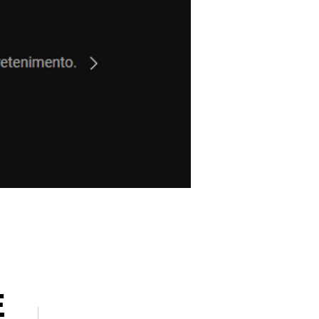
E
Faça login