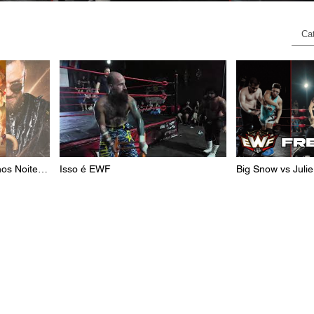
Ca
os Noite 1
Isso é EWF
Big Snow vs Juli
EWF EM MÁ COM