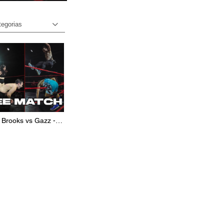
tegorias
e Brooks vs Gazz -
PANHIA(12/04)