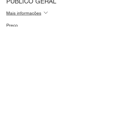
PÚBLICO GERAL
Mais informações
Preço
R$ 30,00
Total
R$ 0,00
Compartilhe esse evento
Política de Privacidade
Política de Cookies