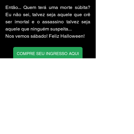
Então... Quem terá uma morte súbita? 
Eu não sei, talvez seja aquele que crê 
ser imortal e o assassino talvez seja 
aquele que ninguém suspeita... 
Nos vemos sábado! Feliz Halloween!
COMPRE SEU INGRESSO AQUI
4 comentários
Escreva um comentário
Mais recente